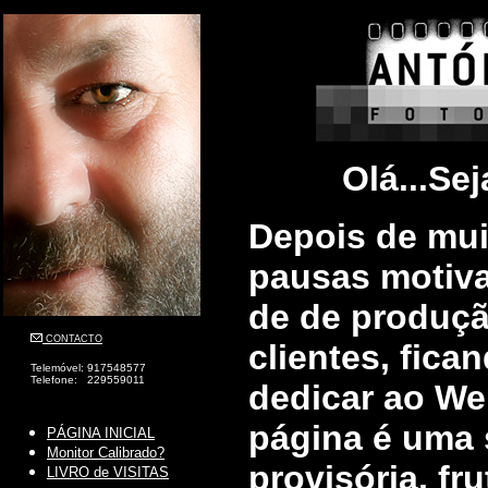
Olá...Sej
Depois de mui
pausas motiv
de de produçã
CONTACTO
clientes, fic
Telemóvel: 917548577
Telefone: 229559011
dedicar ao Web
página é uma 
PÁGINA INICIAL
Monitor Calibrado?
provisória, fr
LIVRO de VISITAS